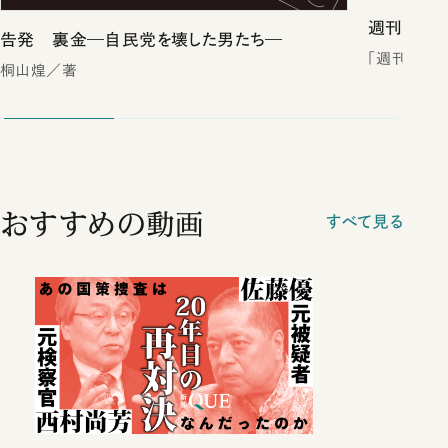
週刊新潮2
告発 裏金―自民党を壊した男たち―
「週刊新潮
桐山煌／著
おすすめの動画
すべて見る