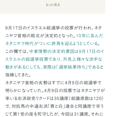
もっと見る
9月17日のイスラエル総選挙の投票が行われ、ネタ
ニヤフ首相の敗北が決定的となった。
10年に及んだ
ネタニヤフ時代がついに終焉を迎えようとしている
。
この欄では、
中東情勢の決定的要因は9月17日のイ
スラエルの総選挙投票であり、外見上様々な派手な
動きがあるにしても、実際は「選挙結果待ち」である
と
指摘してきた。
ネタニヤフ首相の劣勢はすでに4月9日の総選挙で
明らかになっていた。4月9日の投票ではネタニヤフが
率いる右派政党リクードは35議席（総議席数は120）
で、対抗馬の中道右派「青と白」連合と同議席で辛う
じて第1党の座を死守したが、今回は31議席。それに