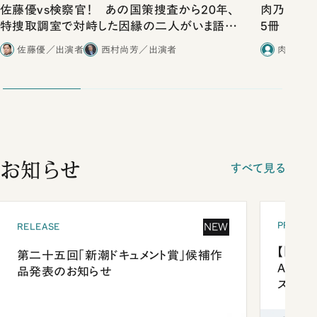
佐藤優vs検察官！ あの国策捜査から20年、
肉乃小路ニ
特捜取調室で対峙した因縁の二人がいま語り
5冊
合ったこと
佐藤優／出演者
西村尚芳／出演者
肉乃小路
お知らせ
すべて見る
PRESEN
NEW
RELEASE
【「新潮
第二十五回「新潮ドキュメント賞」候補作
Anni
品発表のお知らせ
ズプレ