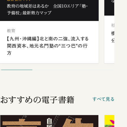
なぜ「フ
教育の地域差はあるか 全国10エリア「塾・
予備校」最新勢力マップ
社会
教育
橋本愛
【九州・沖縄編】北と南の二強、流入する
分 佐
関西資本、地元名門塾の“三つ巴”の行
方
おすすめの電子書籍
すべて見る