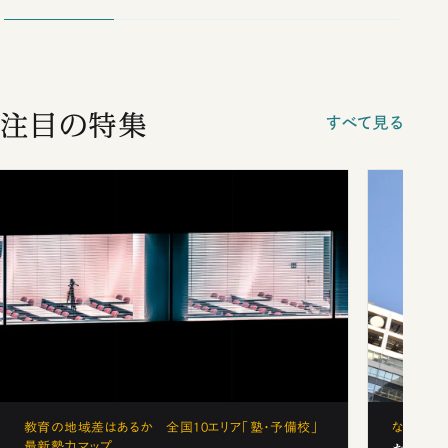
注目の特集
すべて見る
教育の地域差はあるか 全国10エリア「塾・予備校」
なぜ「フ
最新勢力マップ