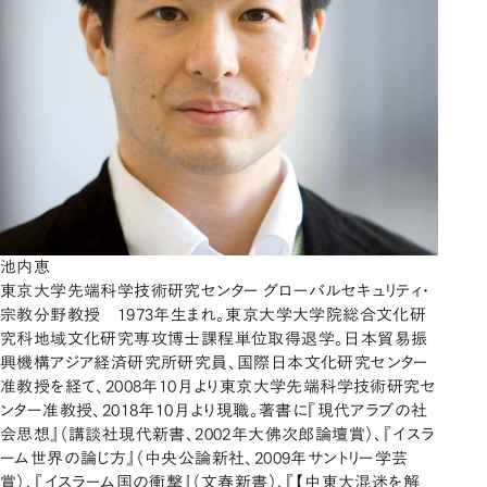
池内恵
東京大学先端科学技術研究センター グローバルセキュリティ・
宗教分野教授 1973年生まれ。東京大学大学院総合文化研
究科地域文化研究専攻博士課程単位取得退学。日本貿易振
興機構アジア経済研究所研究員、国際日本文化研究センター
准教授を経て、2008年10月より東京大学先端科学技術研究セ
ンター准教授、2018年10月より現職。著書に『現代アラブの社
会思想』（講談社現代新書、2002年大佛次郎論壇賞）、『イスラ
ーム世界の論じ方』（中央公論新社、2009年サントリー学芸
賞）、『イスラーム国の衝撃』（文春新書）、『【中東大混迷を解