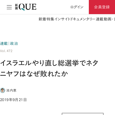
ログイン
会員登録
新着
特集
インサイト
ドキュメンタリー
連載
動画・
連載｜政治
Vol. 472
イスラエルやり直し総選挙でネタ
ニヤフはなぜ敗れたか
池内恵
2019年9月21日