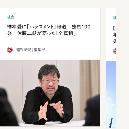
社会
経済・ビ
橋本愛に「ハラスメント」報道 独白100
【コン
分 佐藤二朗が語った「全真相」
年会は
先1位
「週刊新潮」編集部
「週