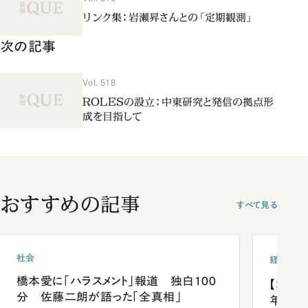
リンク集：岩瀬昇さんとの「定期観測」
次の記事
Vol. 518
ROLESの設立：中東研究と発信の拠点形
成を目指して
おすすめの記事
すべて見る
社会
経済・ビ
橋本愛に「ハラスメント」報道 独白100
【コン
分 佐藤二朗が語った「全真相」
年会は