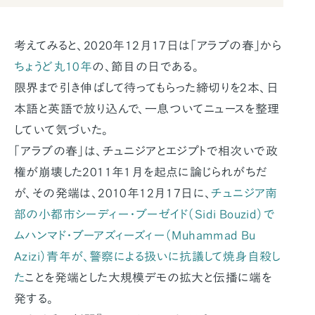
考えてみると、2020年12月17日は「アラブの春」から
ちょうど丸10年
の、節目の日である。
限界まで引き伸ばして待ってもらった締切りを2本、日
本語と英語で放り込んで、一息ついてニュースを整理
していて気づいた。
「アラブの春」は、チュニジアとエジプトで相次いで政
権が崩壊した2011年1月を起点に論じられがちだ
が、その発端は、2010年12月17日に、
チュニジア南
部の小都市シーディー・ブーゼイド（Sidi Bouzid）で
ムハンマド・ブーアズィーズィー（Muhammad Bu
Azizi）青年が、警察による扱いに抗議して焼身自殺し
た
ことを発端とした大規模デモの拡大と伝播に端を
発する。