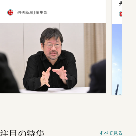
先1位
「週刊新潮」編集部
「週
注目の特集
すべて見る