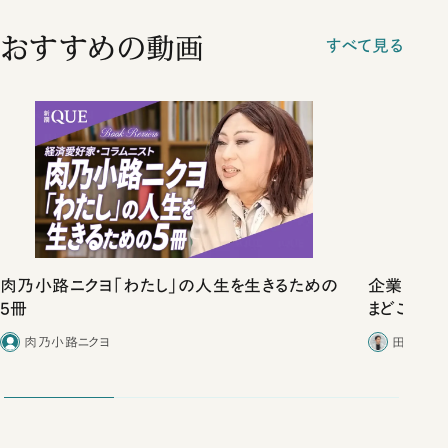
おすすめの動画
すべて見る
肉乃小路ニクヨ「わたし」の人生を生きるための
企業だけ
5冊
まどこにある
肉乃小路ニクヨ
田内学／