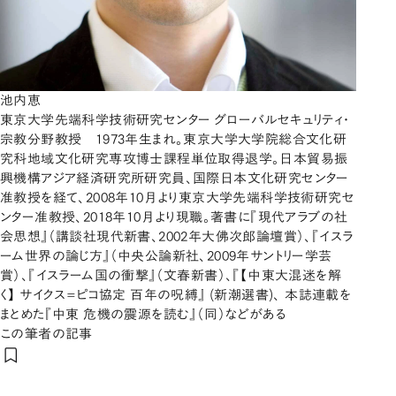
池内恵
東京大学先端科学技術研究センター グローバルセキュリティ・
宗教分野教授 1973年生まれ。東京大学大学院総合文化研
究科地域文化研究専攻博士課程単位取得退学。日本貿易振
興機構アジア経済研究所研究員、国際日本文化研究センター
准教授を経て、2008年10月より東京大学先端科学技術研究セ
ンター准教授、2018年10月より現職。著書に『現代アラブの社
会思想』（講談社現代新書、2002年大佛次郎論壇賞）、『イスラ
ーム世界の論じ方』（中央公論新社、2009年サントリー学芸
賞）、『イスラーム国の衝撃』（文春新書）、『【中東大混迷を解
く】 サイクス=ピコ協定 百年の呪縛』 (新潮選書)、 本誌連載を
まとめた『中東 危機の震源を読む』（同）などがある
この筆者の記事