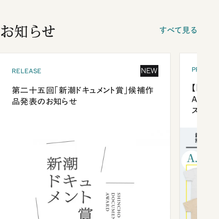
お知らせ
すべて見る
PRESEN
NEW
RELEASE
【「新潮
第二十五回「新潮ドキュメント賞」候補作
Anni
品発表のお知らせ
ズプレ