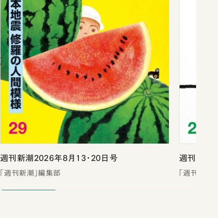
週刊新潮2026年8月13・20日号
週刊新潮2
「週刊新潮」編集部
「週刊新潮