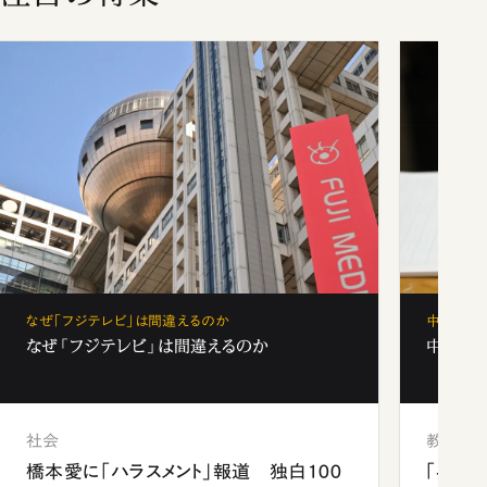
なぜ「フジテレビ」は間違えるのか
中学受験
なぜ「フジテレビ」は間違えるのか
中学受験
社会
教育
橋本愛に「ハラスメント」報道 独白100
「早実