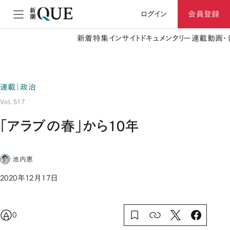
ログイン
会員登録
新着
特集
インサイト
ドキュメンタリー
連載
動画・
連載｜政治
Vol. 517
「アラブの春」から10年
池内恵
2020年12月17日
0