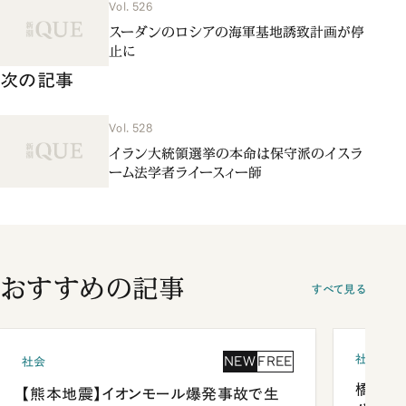
Vol. 526
スーダンのロシアの海軍基地誘致計画が停
止に
次の記事
Vol. 528
イラン大統領選挙の本命は保守派のイスラ
ーム法学者ライースィー師
おすすめの記事
すべて見る
社会
NEW
FREE
社会
橋本愛
【熊本地震】イオンモール爆発事故で生