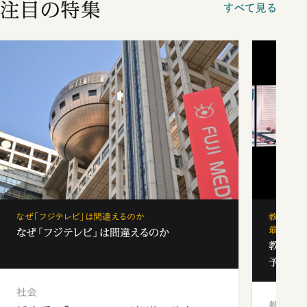
注目の特集
すべて見る
なぜ「フジテレビ」は間違えるのか
教育の地
最新勢力
なぜ「フジテレビ」は間違えるのか
教育の地
予備校
社会
教育