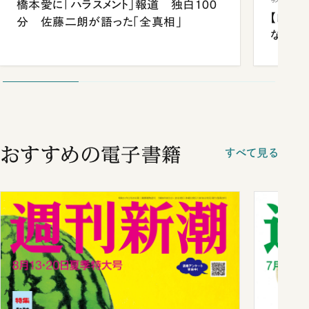
橋本愛に「ハラスメント」報道 独白100
【四国
分 佐藤二朗が語った「全真相」
ながら
おすすめの電子書籍
すべて見る