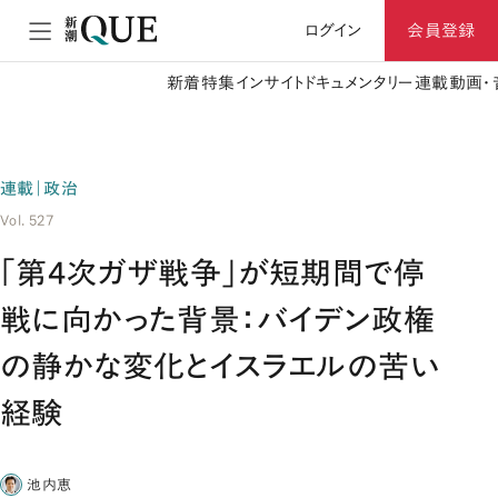
ログイン
会員登録
新着
特集
インサイト
ドキュメンタリー
連載
動画・
連載｜政治
Vol. 527
「第4次ガザ戦争」が短期間で停
戦に向かった背景：バイデン政権
の静かな変化とイスラエルの苦い
経験
池内恵