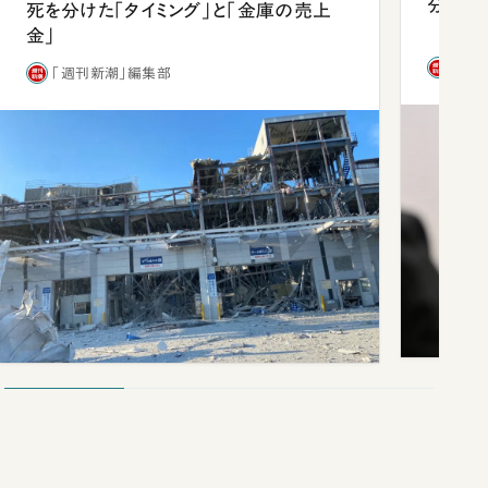
分 佐
死を分けた「タイミング」と「金庫の売上
金」
「週
「週刊新潮」編集部