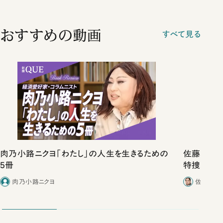
おすすめの動画
すべて見る
肉乃小路ニクヨ「わたし」の人生を生きるための
佐藤優vs
5冊
特捜取調
合ったこと
肉乃小路ニクヨ
佐藤優／