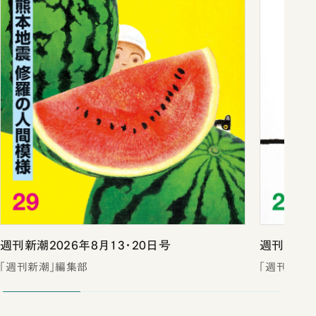
週刊新潮2026年8月13・20日号
週刊新潮2
「週刊新潮」編集部
「週刊新潮