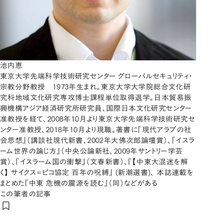
池内恵
東京大学先端科学技術研究センター グローバルセキュリティ・
宗教分野教授 1973年生まれ。東京大学大学院総合文化研
究科地域文化研究専攻博士課程単位取得退学。日本貿易振
興機構アジア経済研究所研究員、国際日本文化研究センター
准教授を経て、2008年10月より東京大学先端科学技術研究セ
ンター准教授、2018年10月より現職。著書に『現代アラブの社
会思想』（講談社現代新書、2002年大佛次郎論壇賞）、『イスラ
ーム世界の論じ方』（中央公論新社、2009年サントリー学芸
賞）、『イスラーム国の衝撃』（文春新書）、『【中東大混迷を解
く】 サイクス=ピコ協定 百年の呪縛』 (新潮選書)、 本誌連載を
まとめた『中東 危機の震源を読む』（同）などがある
この筆者の記事