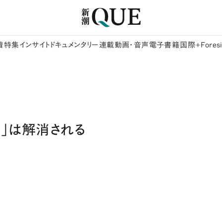
着
特集
インサイト
ドキュメンタリー
連載
動画・音声
電子書籍
国際+Foresi
」は解消される