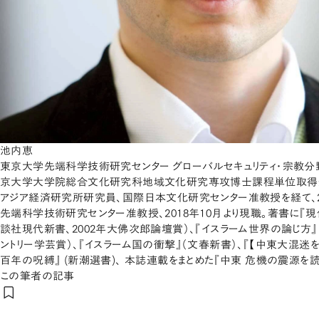
池内恵
東京大学先端科学技術研究センター グローバルセキュリティ・宗教分野
京大学大学院総合文化研究科地域文化研究専攻博士課程単位取得
アジア経済研究所研究員、国際日本文化研究センター准教授を経て、2
先端科学技術研究センター准教授、2018年10月より現職。著書に『
談社現代新書、2002年大佛次郎論壇賞）、『イスラーム世界の論じ方』
ントリー学芸賞）、『イスラーム国の衝撃』（文春新書）、『【中東大混迷を
百年の呪縛』 (新潮選書)、 本誌連載をまとめた『中東 危機の震源を読
この筆者の記事