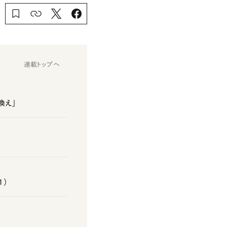
連載トップへ
換え」
1）