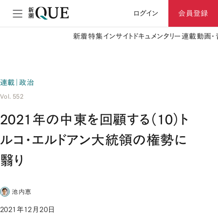
ログイン
会員登録
新着
特集
インサイト
ドキュメンタリー
連載
動画・
連載｜政治
Vol. 552
2021年の中東を回顧する（10）ト
ルコ・エルドアン大統領の権勢に
翳り
池内恵
2021年12月20日