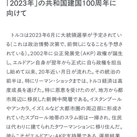
「2023年」の共和国建国100周年に
向けて
トルコは2023年6月に大統領選挙が予定されてい
る（これは政治情勢次第で、前倒しになることも予想さ
れている）。2002年に公正発展党（AKP）政権が誕生
し、エルドアン自身が翌年から正式に自ら政権を担当
し始めて以来、20年近い月日が流れた。その統治の
前半は、特にリーマン・ショックまでは、トルコ経済は高
度成長を遂げた。特に恩恵を受けたのが、地方から都
市周辺に移民した新興中間層である。イスタンブール
やアンカラ、イズミルなど大都市圏の周辺部に形成さ
れていたスプロール地帯のスラム街は一掃され、住民
は代わりに建てられたタワーマンションに移り住んだ。
彼らこそがエルドアン・AKP支持層である。選挙結果