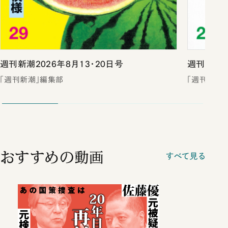
週刊新潮2026年8月13・20日号
週刊新潮2
「週刊新潮」編集部
「週刊新潮
おすすめの動画
すべて見る