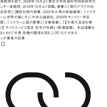
准教授を経て、2008年10月より東京大学先端科学技術研究セ
ンター准教授、2018年10月より現職。著書に『現代アラブの社
会思想』（講談社現代新書、2002年大佛次郎論壇賞）、『イスラ
ーム世界の論じ方』（中央公論新社、2009年サントリー学芸
賞）、『イスラーム国の衝撃』（文春新書）、『【中東大混迷を解
く】 サイクス=ピコ協定 百年の呪縛』 (新潮選書)、 本誌連載を
まとめた『中東 危機の震源を読む』（同）などがある
この筆者の記事