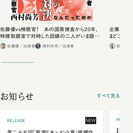
佐藤優vs検察官！ あの国策捜査から20年、
企業だけ
特捜取調室で対峙した因縁の二人がいま語り
まどこにある
合ったこと
佐藤優／出演者
西村尚芳／出演者
田内学／
お知らせ
すべて見る
PRESEN
NEW
RELEASE
【「新潮
第二十五回「新潮ドキュメント賞」候補作