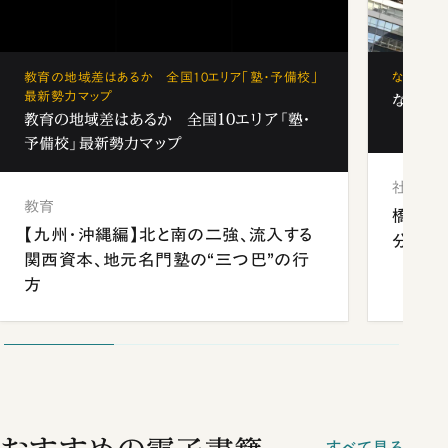
教育の地域差はあるか 全国10エリア「塾・予備校」
なぜ「フ
最新勢力マップ
なぜ「フ
教育の地域差はあるか 全国10エリア「塾・
予備校」最新勢力マップ
社会
教育
橋本愛
【九州・沖縄編】北と南の二強、流入する
分 佐
関西資本、地元名門塾の“三つ巴”の行
方
すべて見る