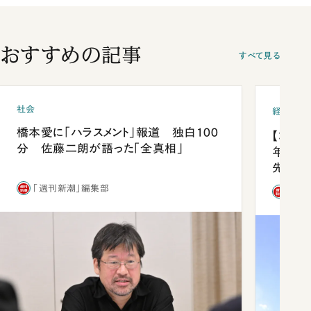
おすすめの記事
すべて見る
社会
経済・ビ
橋本愛に「ハラスメント」報道 独白100
【コン
分 佐藤二朗が語った「全真相」
年会は
先1位
「週刊新潮」編集部
「週