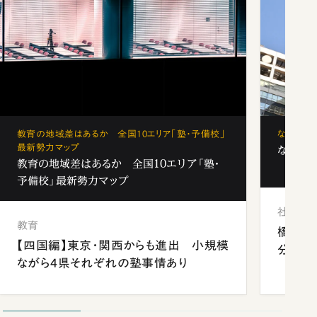
教育の地域差はあるか 全国10エリア「塾・予備校」
なぜ「フ
最新勢力マップ
なぜ「フ
教育の地域差はあるか 全国10エリア「塾・
予備校」最新勢力マップ
社会
教育
橋本愛
【四国編】東京・関西からも進出 小規模
分 佐
ながら4県それぞれの塾事情あり