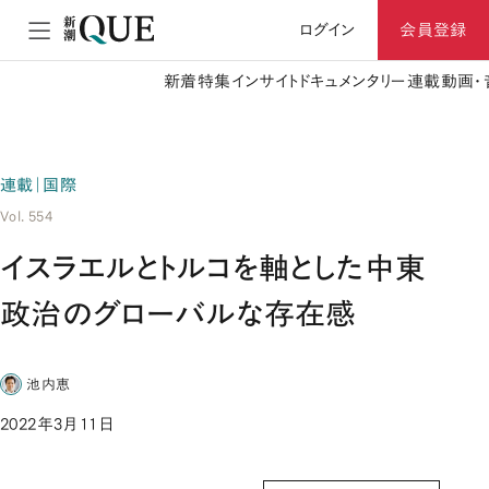
ログイン
会員登録
新着
特集
インサイト
ドキュメンタリー
連載
動画・
連載｜国際
Vol. 554
イスラエルとトルコを軸とした中東
政治のグローバルな存在感
池内恵
2022年3月11日