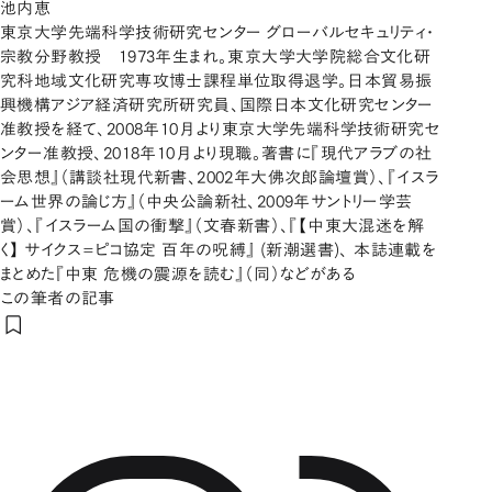
池内恵
東京大学先端科学技術研究センター グローバルセキュリティ・
宗教分野教授 1973年生まれ。東京大学大学院総合文化研
究科地域文化研究専攻博士課程単位取得退学。日本貿易振
興機構アジア経済研究所研究員、国際日本文化研究センター
准教授を経て、2008年10月より東京大学先端科学技術研究セ
ンター准教授、2018年10月より現職。著書に『現代アラブの社
会思想』（講談社現代新書、2002年大佛次郎論壇賞）、『イスラ
ーム世界の論じ方』（中央公論新社、2009年サントリー学芸
賞）、『イスラーム国の衝撃』（文春新書）、『【中東大混迷を解
く】 サイクス=ピコ協定 百年の呪縛』 (新潮選書)、 本誌連載を
まとめた『中東 危機の震源を読む』（同）などがある
この筆者の記事