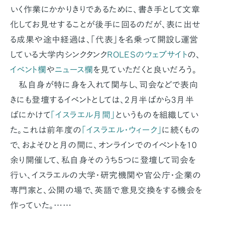
いく作業にかかりきりであるために、書き手として文章
化してお見せすることが後手に回るのだが、表に出せ
る成果や途中経過は、「代表」を名乗って開設し運営
している大学内シンクタンク
ROLESのウェブサイト
の、
イベント欄
や
ニュース欄
を見ていただくと良いだろう。
私自身が特に身を入れて関与し、司会などで表向
きにも登壇するイベントとしては、2月半ばから3月半
ばにかけて
「イスラエル月間」
というものを組織してい
た。これは前年度の
「イスラエル・ウィーク」
に続くもの
で、およそひと月の間に、オンラインでのイベントを10
余り開催して、私自身そのうち5つに登壇して司会を
行い、イスラエルの大学・研究機関や官公庁・企業の
専門家と、公開の場で、英語で意見交換をする機会を
作っていた。……