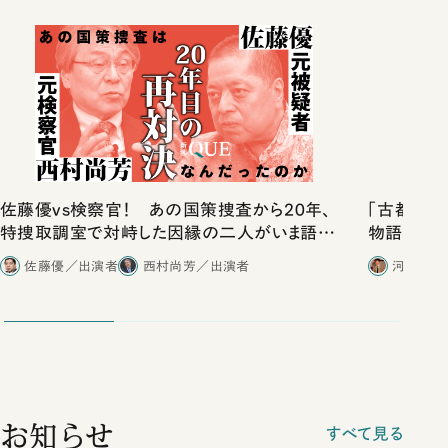
佐藤優vs検察官！ あの国策捜査から20年、
「古都」化
特捜取調室で対峙した因縁の二人がいま語り
物語」にリ
合ったこと
佐藤優／出演者
西村尚芳／出演者
河野有理
お知らせ
すべて見る