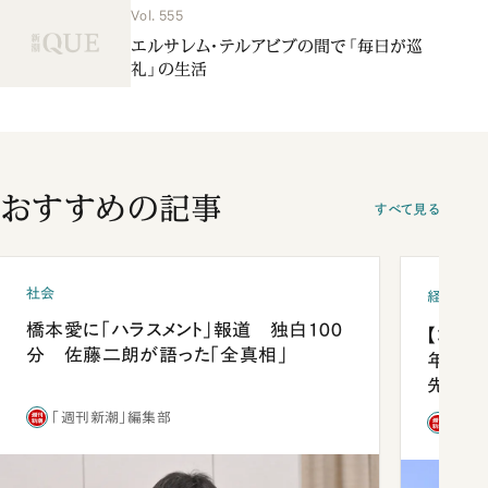
Vol. 555
エルサレム・テルアビブの間で「毎日が巡
礼」の生活
おすすめの記事
すべて見る
社会
経済・ビ
橋本愛に「ハラスメント」報道 独白100
【コン
分 佐藤二朗が語った「全真相」
年会は
先1位
「週刊新潮」編集部
「週