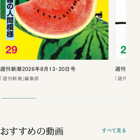
週刊新潮2026年8月13・20日号
週刊新潮2
「週刊新潮」編集部
「週刊新潮
おすすめの動画
すべて見る