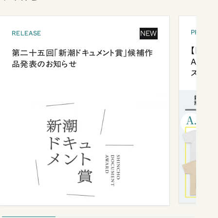
PRESEN
NEW
RELEASE
【「新潮
第二十五回「新潮ドキュメント賞」候補作
Anni
品発表のお知らせ
ズプレ