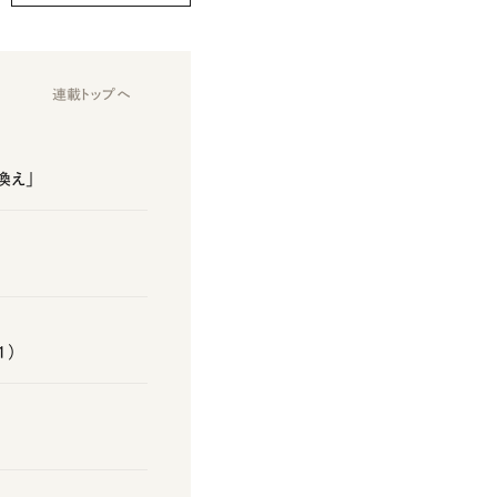
連載トップへ
換え」
1）