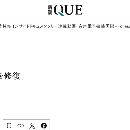
着
特集
インサイト
ドキュメンタリー
連載
動画・音声
電子書籍
国際+Foresi
を修復