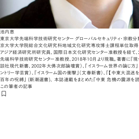
池内恵
東京大学先端科学技術研究センター グローバルセキュリティ・宗教分野
京大学大学院総合文化研究科地域文化研究専攻博士課程単位取得
アジア経済研究所研究員、国際日本文化研究センター准教授を経て、2
先端科学技術研究センター准教授、2018年10月より現職。著書に『
談社現代新書、2002年大佛次郎論壇賞）、『イスラーム世界の論じ方』
ントリー学芸賞）、『イスラーム国の衝撃』（文春新書）、『【中東大混迷を
百年の呪縛』 (新潮選書)、 本誌連載をまとめた『中東 危機の震源を読
この筆者の記事