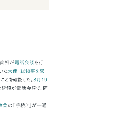
ド首相が
電話会談
を行
いた
大使・総領事を双
ることを確認した。
8月19
ク大統領が電話会談で、両
改善
の「手続き」が一通