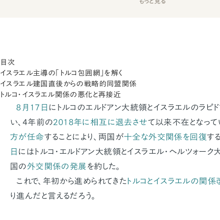
もっと見る
目次
イスラエル主導の「トルコ包囲網」を解く
イスラエル建国直後からの戦略的同盟関係
トルコ・イスラエル関係の悪化と再接近
8月17日
にトルコのエルドアン大統領とイスラエルのラピ
い、4年前の
2018年に相互に退去させ
て以来不在となって
方が任命
することにより、両国が
十全な外交関係を回復
す
日
にはトルコ・エルドアン大統領とイスラエル・ヘルツォー
国の
外交関係の発展
を約した。
これで、年初から進められてきた
トルコとイスラエルの関係
り進んだと言えるだろう。