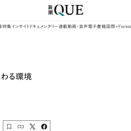
着
特集
インサイト
ドキュメンタリー
連載
動画・音声
電子書籍
国際+Foresi
代わる環境