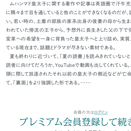
ムハンマド皇太子に関する著作や記事は英語圏で汗牛充棟
に隅々まで目を通していると他のことができなくなるのだが、
い。若い時の、土着の部族の家系出身の後妻の母から生まれ
われていた傍流の王子から、予想外に長生きした父の下で
変革への希望を一身に背負った皇太子へと上り詰め、実質
ている現在まで、話題とドラマが尽きない素材である。
夏も終わりに近づいて、「夏の読書」を読みきれていないと
読者に向けてだろうか、YouTubeで動画も出してくれてい
頭に際して放逐されたそれ以前の皇太子の側近などが亡命
て、「裏面」をより強調した形である。……
会員の方は
ログイン
プレミアム会員登録して続