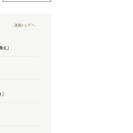
連載トップへ
換え」
1）