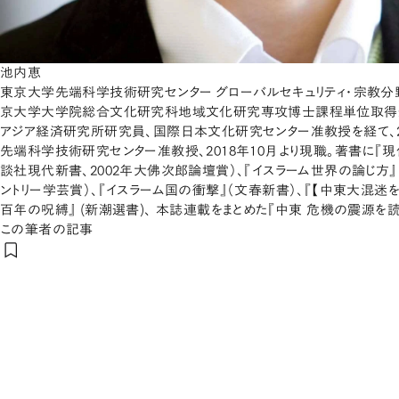
池内恵
東京大学先端科学技術研究センター グローバルセキュリティ・宗教分野
京大学大学院総合文化研究科地域文化研究専攻博士課程単位取得
アジア経済研究所研究員、国際日本文化研究センター准教授を経て、2
先端科学技術研究センター准教授、2018年10月より現職。著書に『
談社現代新書、2002年大佛次郎論壇賞）、『イスラーム世界の論じ方』
ントリー学芸賞）、『イスラーム国の衝撃』（文春新書）、『【中東大混迷を
百年の呪縛』 (新潮選書)、 本誌連載をまとめた『中東 危機の震源を読
この筆者の記事