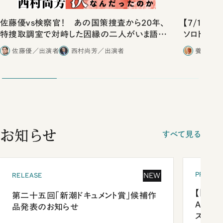
佐藤優vs検察官！ あの国策捜査から20年、
【7/11
特捜取調室で対峙した因縁の二人がいま語り
ソロトーク
合ったこと
佐藤優／出演者
西村尚芳／出演者
養老孟司
お知らせ
すべて見る
PRESEN
NEW
RELEASE
【「新潮
第二十五回「新潮ドキュメント賞」候補作
Anni
品発表のお知らせ
ズプレ