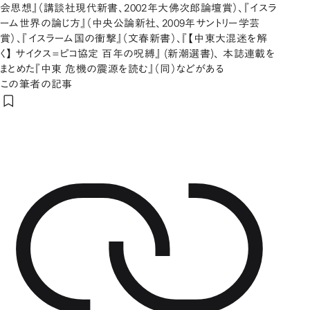
会思想』（講談社現代新書、2002年大佛次郎論壇賞）、『イスラ
ーム世界の論じ方』（中央公論新社、2009年サントリー学芸
賞）、『イスラーム国の衝撃』（文春新書）、『【中東大混迷を解
く】 サイクス=ピコ協定 百年の呪縛』 (新潮選書)、 本誌連載を
まとめた『中東 危機の震源を読む』（同）などがある
この筆者の記事