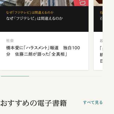
なぜ「フジテレビ」は間違えるのか
石破茂、
なぜ「フジテレビ」は間違えるのか
石破茂、
社会
政治
橋本愛に「ハラスメント」報道 独白100
「楽し
分 佐藤二朗が語った「全真相」
統領と
日米関
が明か
談まで
おすすめの電子書籍
すべて見る