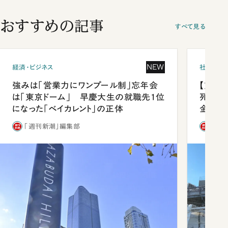
おすすめの記事
すべて見る
NEW
経済・ビジネス
社会
強みは「営業力にワンプール制」忘年会
【熊本
は「東京ドーム」 早慶大生の就職先1位
死を分
になった「ベイカレント」の正体
金」
「週刊新潮」編集部
「週