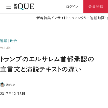
ログイン
会員登録
新着
特集
インサイト
ドキュメンタリー
連載
動画・
連載｜政治
Vol. 391
トランプのエルサレム首都承認の
宣言文と演説テキストの違い
池内恵
2017年12月8日