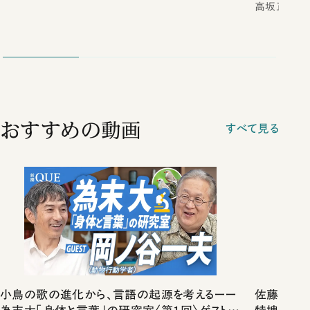
高坂正堯
おすすめの動画
すべて見る
小鳥の歌の進化から、言語の起源を考えるーー
佐藤優vs