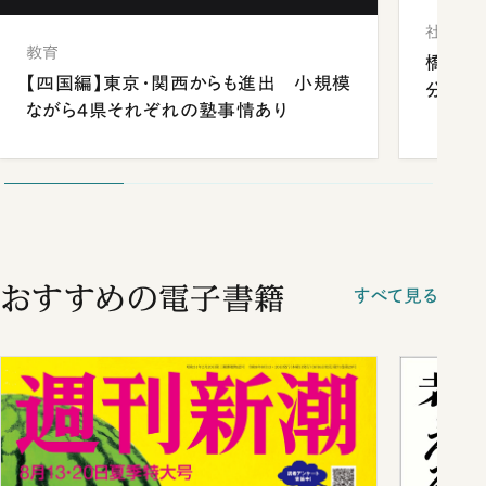
社会
教育
橋本愛
【四国編】東京・関西からも進出 小規模
分 佐
ながら4県それぞれの塾事情あり
おすすめの電子書籍
すべて見る