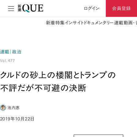
ログイン
会員登録
新着
特集
インサイト
ドキュメンタリー
連載
動画・
連載｜政治
Vol. 477
クルドの砂上の楼閣とトランプの
不評だが不可避の決断
池内恵
2019年10月22日