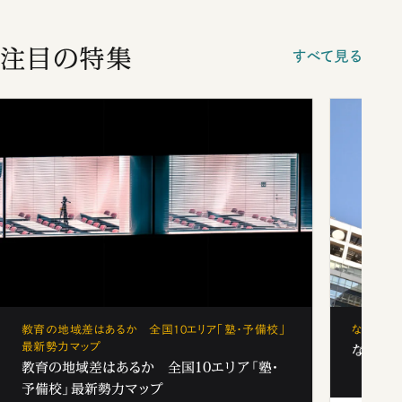
注目の特集
すべて見る
教育の地域差はあるか 全国10エリア「塾・予備校」
なぜ「フ
最新勢力マップ
なぜ「フ
教育の地域差はあるか 全国10エリア「塾・
予備校」最新勢力マップ