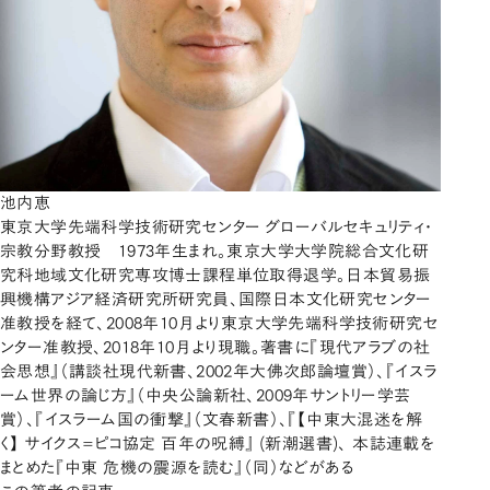
池内恵
東京大学先端科学技術研究センター グローバルセキュリティ・
宗教分野教授 1973年生まれ。東京大学大学院総合文化研
究科地域文化研究専攻博士課程単位取得退学。日本貿易振
興機構アジア経済研究所研究員、国際日本文化研究センター
准教授を経て、2008年10月より東京大学先端科学技術研究セ
ンター准教授、2018年10月より現職。著書に『現代アラブの社
会思想』（講談社現代新書、2002年大佛次郎論壇賞）、『イスラ
ーム世界の論じ方』（中央公論新社、2009年サントリー学芸
賞）、『イスラーム国の衝撃』（文春新書）、『【中東大混迷を解
く】 サイクス=ピコ協定 百年の呪縛』 (新潮選書)、 本誌連載を
まとめた『中東 危機の震源を読む』（同）などがある