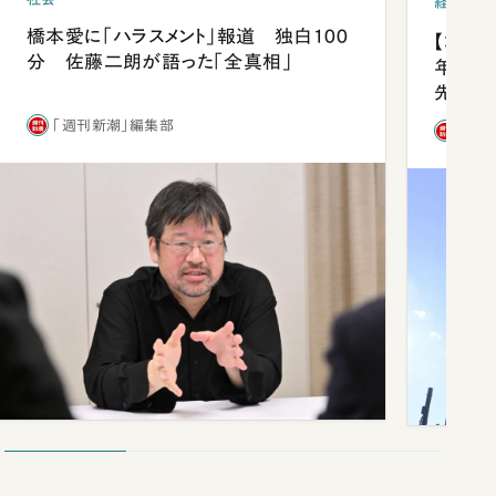
経済・ビ
橋本愛に「ハラスメント」報道 独白100
【コン
分 佐藤二朗が語った「全真相」
年会は
先1位
「週刊新潮」編集部
「週