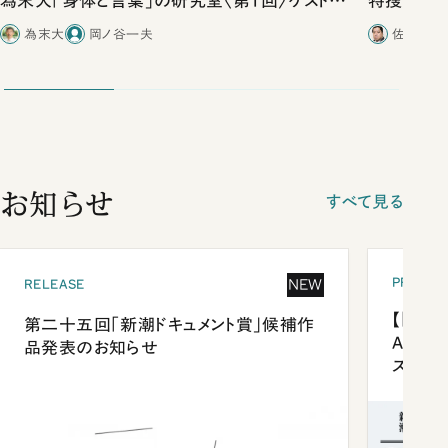
為末大「身体と言葉」の研究室〈第1回〉ゲスト岡
特捜取調
ノ谷一夫（動物心理学者）
合ったこと
為末大
岡ノ谷一夫
佐藤優／
お知らせ
すべて見る
PRESEN
NEW
RELEASE
【「新潮
第二十五回「新潮ドキュメント賞」候補作
Anni
品発表のお知らせ
ズプレ