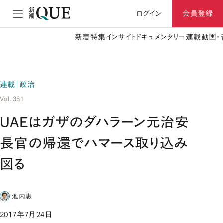
ログイン
会員登録
新着
特集
インサイト
ドキュメンタリー
連載
動画・
連載｜政治
Vol. 351
UAEはガザのダハラーン元治安
長官の帰還でハマース取り込み
図る
池内恵
2017年7月24日