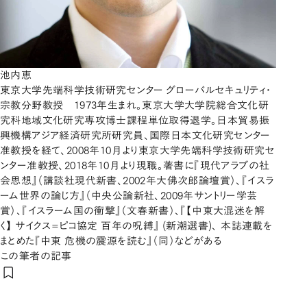
池内恵
東京大学先端科学技術研究センター グローバルセキュリティ・
宗教分野教授 1973年生まれ。東京大学大学院総合文化研
究科地域文化研究専攻博士課程単位取得退学。日本貿易振
興機構アジア経済研究所研究員、国際日本文化研究センター
准教授を経て、2008年10月より東京大学先端科学技術研究セ
ンター准教授、2018年10月より現職。著書に『現代アラブの社
会思想』（講談社現代新書、2002年大佛次郎論壇賞）、『イスラ
ーム世界の論じ方』（中央公論新社、2009年サントリー学芸
賞）、『イスラーム国の衝撃』（文春新書）、『【中東大混迷を解
く】 サイクス=ピコ協定 百年の呪縛』 (新潮選書)、 本誌連載を
まとめた『中東 危機の震源を読む』（同）などがある
この筆者の記事