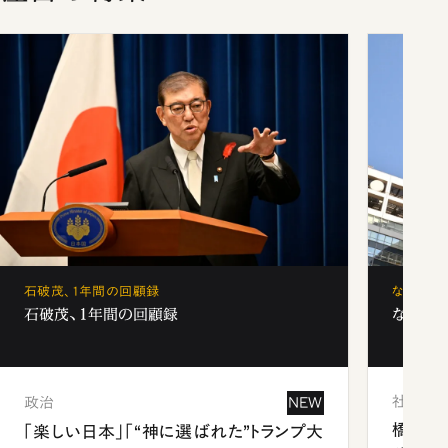
石破茂、1年間の回顧録
なぜ「フ
石破茂、1年間の回顧録
なぜ「フ
社会
政治
NEW
橋本愛
「楽しい日本」「“神に選ばれた”トランプ大