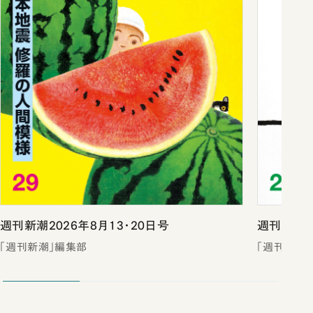
週刊新潮2026年8月13・20日号
週刊新潮2
「週刊新潮」編集部
「週刊新潮