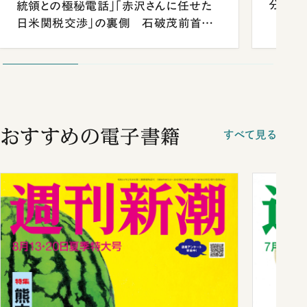
分 佐
統領との極秘電話」「赤沢さんに任せた
日米関税交渉」の裏側 石破茂前首相
が明かす施政方針演説から日米首脳会
談まで
おすすめの電子書籍
すべて見る