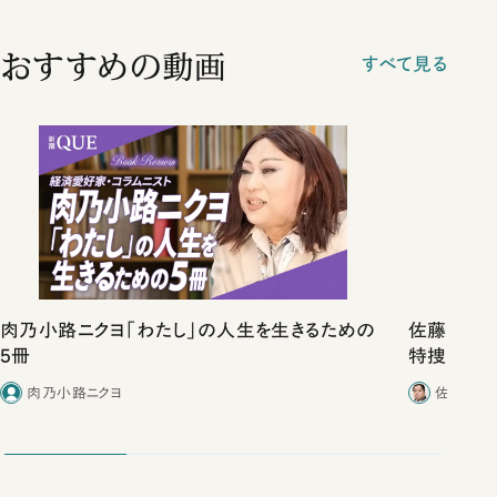
おすすめの動画
すべて見る
肉乃小路ニクヨ「わたし」の人生を生きるための
佐藤優vs
5冊
特捜取調
合ったこと
肉乃小路ニクヨ
佐藤優／