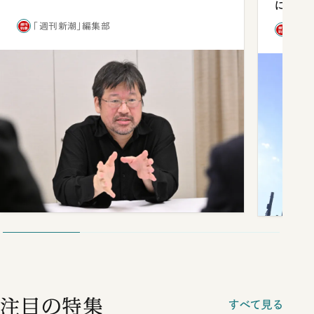
になっ
「週刊新潮」編集部
「週
注目の特集
すべて見る