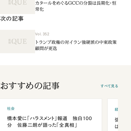
カタールをめぐるGCCの分裂は長期化・恒
常化
次の記事
Vol. 352
トランプ政権の対イラン強硬派の中東政策
顧問が更迭
おすすめの記事
すべて見る
社会
経済・ビ
橋本愛に「ハラスメント」報道 独白100
強みは
分 佐藤二朗が語った「全真相」
は「東