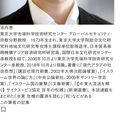
池内恵
東京大学先端科学技術研究センター グローバルセキュリティ・
宗教分野教授 1973年生まれ。東京大学大学院総合文化研
究科地域文化研究専攻博士課程単位取得退学。日本貿易振
興機構アジア経済研究所研究員、国際日本文化研究センター
准教授を経て、2008年10月より東京大学先端科学技術研究セ
ンター准教授、2018年10月より現職。著書に『現代アラブの社
会思想』（講談社現代新書、2002年大佛次郎論壇賞）、『イスラ
ーム世界の論じ方』（中央公論新社、2009年サントリー学芸
賞）、『イスラーム国の衝撃』（文春新書）、『【中東大混迷を解
く】 サイクス=ピコ協定 百年の呪縛』 (新潮選書)、 本誌連載を
まとめた『中東 危機の震源を読む』（同）などがある
この筆者の記事