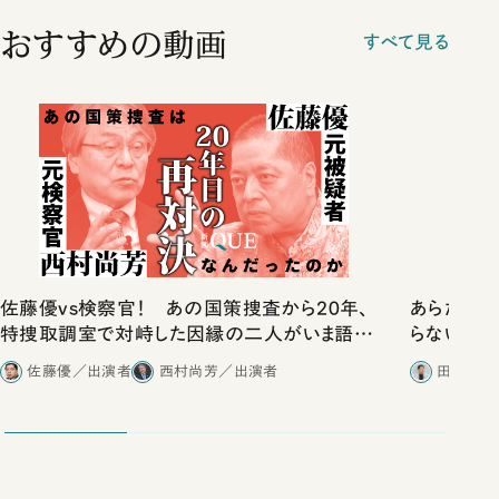
おすすめの動画
すべて見る
佐藤優vs検察官！ あの国策捜査から20年、
あらためて
特捜取調室で対峙した因縁の二人がいま語り
らない腐ら
合ったこと
佐藤優／出演者
西村尚芳／出演者
田内学／