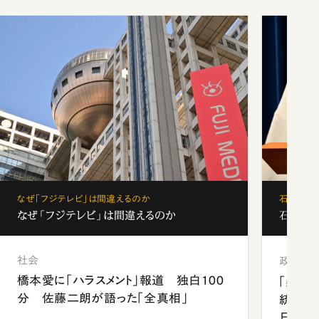
なぜ「フジテレビ」は間違えるのか
石破茂、
なぜ「フジテレビ」は間違えるのか
石破茂、
社会
政治
橋本愛に「ハラスメント」報道 独白100
「楽し
分 佐藤二朗が語った「全真相」
統領と
日米関