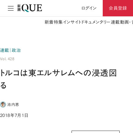
ログイン
会員登録
新着
特集
インサイト
ドキュメンタリー
連載
動画・
連載｜政治
Vol. 428
トルコは東エルサレムへの浸透図
る
池内恵
2018年7月1日