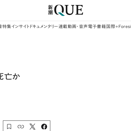
着
特集
インサイト
ドキュメンタリー
連載
動画・音声
電子書籍
国際+Foresi
死亡か