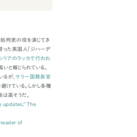
で処刑吏の役を演じてき
に育った英国人「ジハーデ
にシリアのラッカで行われ
高いと報じられている。
いるが、
ケリー国務長官
避けている。しかし各種
性は高そうだ。
ve updates," The
eheader of
…