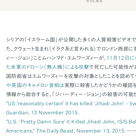
もっと見る
シリアの「イスラーム国」が公開した多くの人質殺害ビデオ
た、クウェート生まれ（イラク系と言われる）でロンドン西部
ィー・ジョン」ことムハンマド・エムワーズィーが、
11月12日
た米軍のドローン（無人機）による攻撃
で死亡した可能性が
国防総省はエムワーズィーを攻撃の対象としたことを認めて
や英国のキャメロン首相は
実際に殺害したかどうかの確認を
情報から総合すると、「ジハーディー・ジョン」の殺害の可能
"US 'reasonably certain' it has killed 'Jihadi John' – li
Guardian, 13 November 2015.
"U.S. ‘Pretty Damn Sure’ It Killed Jihadi John, ISIS B
Americans," The Daily Beast, November 13, 2015.
…