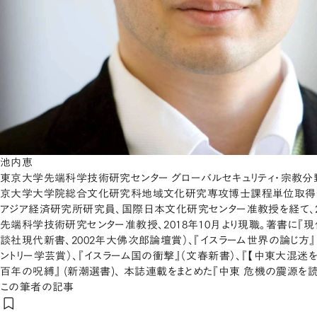
池内恵
東京大学先端科学技術研究センター グローバルセキュリティ・宗教分野
京大学大学院総合文化研究科地域文化研究専攻博士課程単位取得
アジア経済研究所研究員、国際日本文化研究センター准教授を経て、2
先端科学技術研究センター准教授、2018年10月より現職。著書に『
談社現代新書、2002年大佛次郎論壇賞）、『イスラーム世界の論じ方』
ントリー学芸賞）、『イスラーム国の衝撃』（文春新書）、『【中東大混迷を
百年の呪縛』 (新潮選書)、 本誌連載をまとめた『中東 危機の震源を読
この筆者の記事