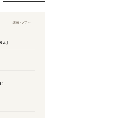
連載トップへ
換え」
1）