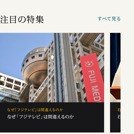
注目の特集
すべて見る
なぜ「フジテレビ」は間違えるのか
石破茂、
なぜ「フジテレビ」は間違えるのか
石破茂、