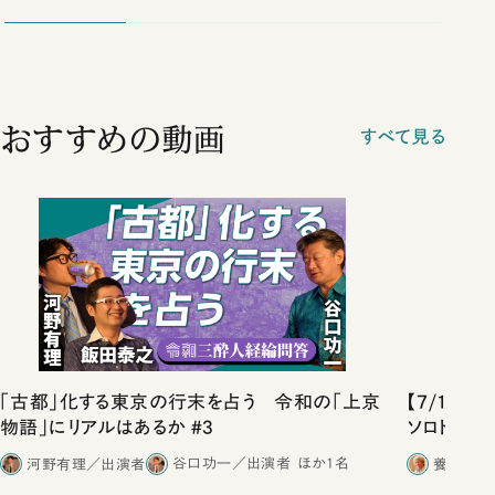
おすすめの動画
すべて見る
「古都」化する東京の行末を占う 令和の「上京
【7/11
物語」にリアルはあるか #3
ソロトーク
河野有理／出演者
谷口功一／出演者
ほか1名
養老孟司