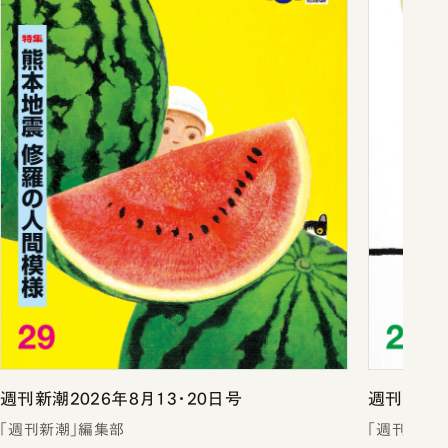
週刊新潮2026年8月13・20日号
週刊新潮2
「週刊新潮」編集部
「週刊新潮