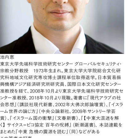
池内恵
東京大学先端科学技術研究センター グローバルセキュリティ・
宗教分野教授 1973年生まれ。東京大学大学院総合文化研
究科地域文化研究専攻博士課程単位取得退学。日本貿易振
興機構アジア経済研究所研究員、国際日本文化研究センター
准教授を経て、2008年10月より東京大学先端科学技術研究セ
ンター准教授、2018年10月より現職。著書に『現代アラブの社
会思想』（講談社現代新書、2002年大佛次郎論壇賞）、『イスラ
ーム世界の論じ方』（中央公論新社、2009年サントリー学芸
賞）、『イスラーム国の衝撃』（文春新書）、『【中東大混迷を解
く】 サイクス=ピコ協定 百年の呪縛』 (新潮選書)、 本誌連載を
まとめた『中東 危機の震源を読む』（同）などがある