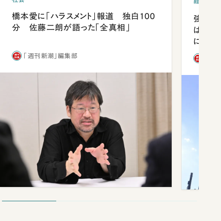
経済・ビ
橋本愛に「ハラスメント」報道 独白100
強みは
分 佐藤二朗が語った「全真相」
は「東
になっ
「週刊新潮」編集部
「週