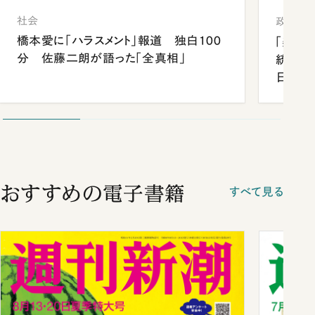
社会
政治
橋本愛に「ハラスメント」報道 独白100
「楽し
分 佐藤二朗が語った「全真相」
統領と
日米関
が明か
談まで
おすすめの電子書籍
すべて見る