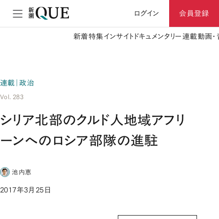
ログイン
会員登録
新着
特集
インサイト
ドキュメンタリー
連載
動画・
連載｜政治
Vol. 283
シリア北部のクルド人地域アフリ
ーンへのロシア部隊の進駐
池内恵
2017年3月25日