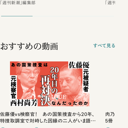
「週刊新潮」編集部
「週刊新潮
おすすめの動画
すべて見る
佐藤優vs検察官！ あの国策捜査から20年、
肉乃小路ニ
特捜取調室で対峙した因縁の二人がいま語り
5冊
合ったこと