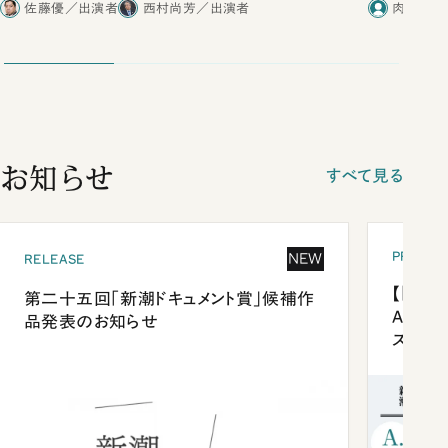
佐藤優／出演者
西村尚芳／出演者
肉乃小路
お知らせ
すべて見る
PRESEN
NEW
RELEASE
【「新潮
第二十五回「新潮ドキュメント賞」候補作
Anni
品発表のお知らせ
ズプレ