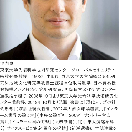
池内恵
東京大学先端科学技術研究センター グローバルセキュリティ・
宗教分野教授 1973年生まれ。東京大学大学院総合文化研
究科地域文化研究専攻博士課程単位取得退学。日本貿易振
興機構アジア経済研究所研究員、国際日本文化研究センター
准教授を経て、2008年10月より東京大学先端科学技術研究セ
ンター准教授、2018年10月より現職。著書に『現代アラブの社
会思想』（講談社現代新書、2002年大佛次郎論壇賞）、『イスラ
ーム世界の論じ方』（中央公論新社、2009年サントリー学芸
賞）、『イスラーム国の衝撃』（文春新書）、『【中東大混迷を解
く】 サイクス=ピコ協定 百年の呪縛』 (新潮選書)、 本誌連載を