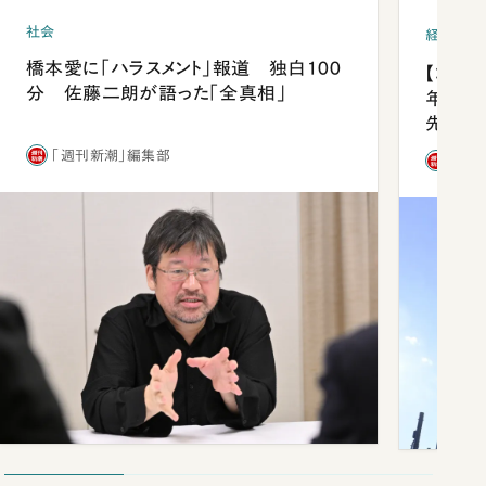
社会
経済・ビ
橋本愛に「ハラスメント」報道 独白100
【コン
分 佐藤二朗が語った「全真相」
年会は
先1位
「週刊新潮」編集部
「週