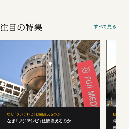
注目の特集
すべて見る
なぜ「フジテレビ」は間違えるのか
極秘裏名
なぜ「フジテレビ」は間違えるのか
極秘裏
閥と出