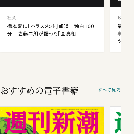
社会
政治
橋本愛に「ハラスメント」報道 独白100
最強官
分 佐藤二朗が語った「全真相」
事が象
う
おすすめの電子書籍
すべて見る