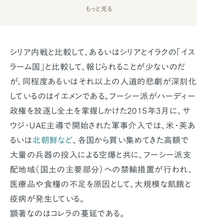
もっと見る
シリア内戦と比較して、あるいはシリアとイラクの「イス
ラーム国」と比較して、報じられることが少ないのだ
が、同程度あるいはそれ以上の人道的悲劇が深刻化
しているのはイエメンである。フーシー派がハーディー
政権を放逐し全土を掌握しかけた2015年3月に、サ
ウジ・UAE主導で開始された軍事介入では、米・英あ
るいは
北朝鮮など
、各国から買い集めてきた高額で
大量の兵器の投入による空爆と共に、フーシー派支
配地域（国土の主要部分）への禁輸措置が行われ、
医療品や食糧の不足を原因として、大規模な飢餓と
疫病が発生している。
顕著なのはコレラの蔓延である。