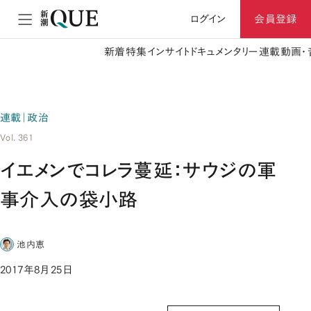
ログイン
会員登録
新着
特集
インサイト
ドキュメンタリー
連載
動画・
連載｜政治
Vol. 361
イエメンでコレラ蔓延：サウジの軍
事介入の袋小路
池内恵
2017年8月25日