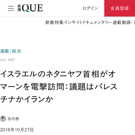
ログイン
会員登録
新着
特集
インサイト
ドキュメンタリー
連載
動画・
連載｜政治
Vol. 440
イスラエルのネタニヤフ首相がオ
マーンを電撃訪問：議題はパレス
チナかイランか
池内恵
2018年10月27日