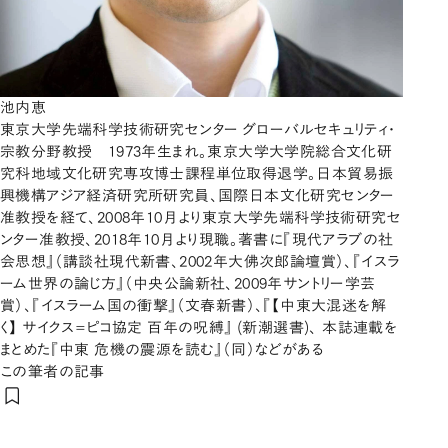
池内恵
東京大学先端科学技術研究センター グローバルセキュリティ・
宗教分野教授 1973年生まれ。東京大学大学院総合文化研
究科地域文化研究専攻博士課程単位取得退学。日本貿易振
興機構アジア経済研究所研究員、国際日本文化研究センター
准教授を経て、2008年10月より東京大学先端科学技術研究セ
ンター准教授、2018年10月より現職。著書に『現代アラブの社
会思想』（講談社現代新書、2002年大佛次郎論壇賞）、『イスラ
ーム世界の論じ方』（中央公論新社、2009年サントリー学芸
賞）、『イスラーム国の衝撃』（文春新書）、『【中東大混迷を解
く】 サイクス=ピコ協定 百年の呪縛』 (新潮選書)、 本誌連載を
まとめた『中東 危機の震源を読む』（同）などがある
この筆者の記事