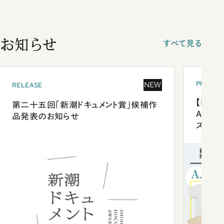
お知らせ
すべて見る
PRESEN
NEW
RELEASE
【「新潮
第二十五回「新潮ドキュメント賞」候補作
Anni
品発表のお知らせ
ズプレ