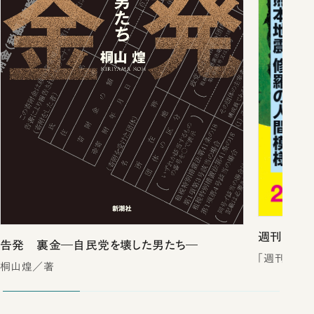
週刊新潮2
告発 裏金―自民党を壊した男たち―
「週刊新潮
桐山煌／著