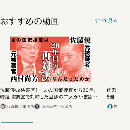
おすすめの動画
すべて見る
佐藤優vs検察官！ あの国策捜査から20年、
肉乃小路ニ
特捜取調室で対峙した因縁の二人がいま語り
5冊
合ったこと
佐藤優／出演者
西村尚芳／出演者
肉乃小路