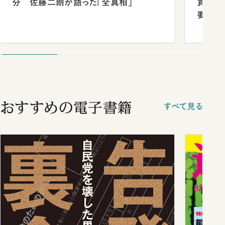
分 佐藤二朗が語った「全真相」
貫校へ
要だっ
おすすめの電子書籍
すべて見る