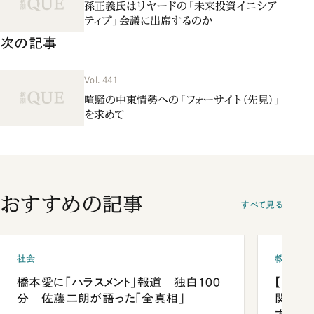
孫正義氏はリヤードの「未来投資イニシア
ティブ」会議に出席するのか
次の記事
Vol. 441
喧騒の中東情勢への「フォーサイト（先見）」
を求めて
おすすめの記事
すべて見る
社会
教育
橋本愛に「ハラスメント」報道 独白100
【九州
分 佐藤二朗が語った「全真相」
関西資