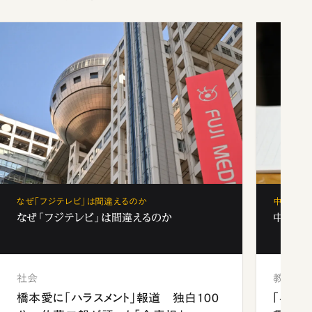
なぜ「フジテレビ」は間違えるのか
中学受験
なぜ「フジテレビ」は間違えるのか
中学受験
社会
教育
橋本愛に「ハラスメント」報道 独白100
「早実